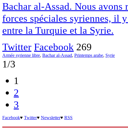
Bachar al-Assad. Nous avons 
forces spéciales syriennes, il y
entre la Turquie et la Syrie.
Twitter
Facebook
269
Armée syrienne libre
,
Bachar al-Assad
,
Printemps arabe
,
Syrie
1/3
1
2
3
Facebook
♥
Twitter
♥
Newsletter
♥
RSS