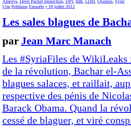
Amesys
,
Deep Packet Inspection
,
DPI
,
fidh
,
LDH
,
Qosmos
,
Syrie
Une
Politique
Enquête
• 18 juillet 2012
Les sales blagues de Bach
par
Jean Marc Manach
Les #SyriaFiles de WikiLeaks 
de la révolution, Bachar el-As
blagues salaces, et raillait, au
respective des pénis de Nicol
Barack Obama. Quand la révol
cessé de blaguer, et viré consp