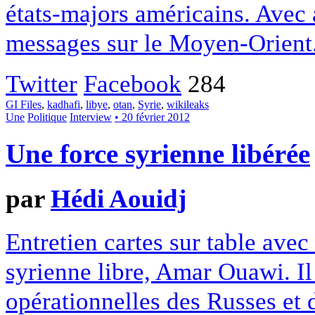
états-majors américains. Avec 
messages sur le Moyen-Orient
Twitter
Facebook
284
GI Files
,
kadhafi
,
libye
,
otan
,
Syrie
,
wikileaks
Une
Politique
Interview
• 20 février 2012
Une force syrienne libérée
par
Hédi Aouidj
Entretien cartes sur table ave
syrienne libre, Amar Ouawi. Il 
opérationnelles des Russes et d