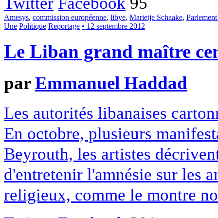
Twitter
Facebook
95
Amesys
,
commission européenne
,
libye
,
Marietje Schaake
,
Parlement
Une
Politique
Reportage
• 12 septembre 2012
Le Liban grand maître ce
par
Emmanuel Haddad
Les autorités libanaises carto
En octobre, plusieurs manifest
Beyrouth, les artistes décrive
d'entretenir l'amnésie sur les 
religieux, comme le montre not