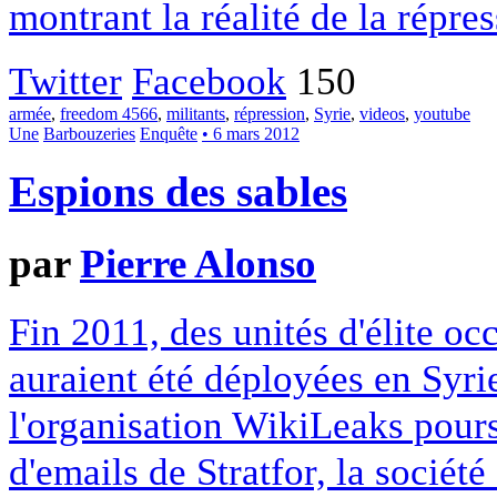
montrant la réalité de la répre
Twitter
Facebook
150
armée
,
freedom 4566
,
militants
,
répression
,
Syrie
,
videos
,
youtube
Une
Barbouzeries
Enquête
• 6 mars 2012
Espions des sables
par
Pierre Alonso
Fin 2011, des unités d'élite oc
auraient été déployées en Syri
l'organisation WikiLeaks pours
d'emails de Stratfor, la socié