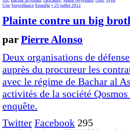
Art
,
Bachar al-Assad
,
caricature
,
Mana Neyestani
,
Onu
,
Syrie
Une
Surveillance
Enquête
• 25 juillet 2012
Plainte contre un big brot
par
Pierre Alonso
Deux organisations de défense
auprès du procureur les contrat
avec le régime de Bachar al A
activités de la société Qosmos 
enquête.
Twitter
Facebook
295