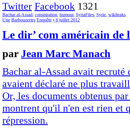
Twitter
Facebook
1321
Bachar al-Assad
,
conspiration
,
humour
,
SyriaFiles
,
Syrie
,
wikileaks
Une
Barbouzeries
Enquête
• 6 juillet 2012
Le dir’ com américain de l
par
Jean Marc Manach
Bachar al-Assad avait recruté 
avaient déclaré ne plus travail
Or, les documents obtenus par
montrent qu'il n'en est rien et 
répression.