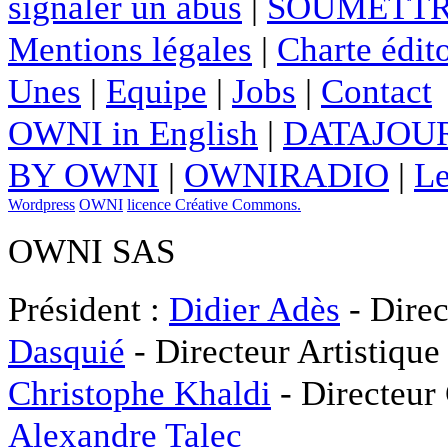
signaler un abus
|
SOUMETTR
Mentions légales
|
Charte édito
Unes
|
Equipe
|
Jobs
|
Contact
OWNI in English
|
DATAJOUR
BY OWNI
|
OWNIRADIO
|
Le
Wordpress
OWNI
licence Créative Commons.
OWNI SAS
Président :
Didier Adès
- Direc
Dasquié
- Directeur Artistique
Christophe Khaldi
- Directeur
Alexandre Talec