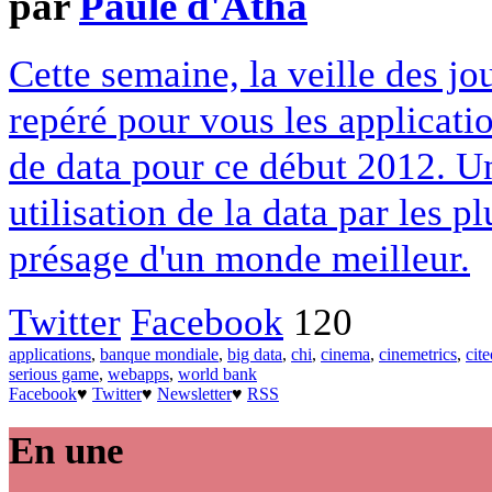
par
Paule d'Atha
Cette semaine, la veille des j
repéré pour vous les applicatio
de data pour ce début 2012. Un
utilisation de la data par les 
présage d'un monde meilleur.
Twitter
Facebook
120
applications
,
banque mondiale
,
big data
,
chi
,
cinema
,
cinemetrics
,
cit
serious game
,
webapps
,
world bank
Facebook
♥
Twitter
♥
Newsletter
♥
RSS
En une