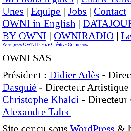
Unes
|
Equipe
|
Jobs
|
Contact
OWNI in English
|
DATAJOUR
BY OWNI
|
OWNIRADIO
|
Le
Wordpress
OWNI
licence Créative Commons.
OWNI SAS
Président :
Didier Adès
- Direc
Dasquié
- Directeur Artistique
Christophe Khaldi
- Directeur
Alexandre Talec
Site conçu sous
WordPress
& h