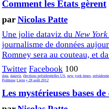
Comment les États gèrent
par
Nicolas Patte
Une jolie dataviz du
New York
journalisme de données aujour
Romney sera au couteau, et da
Twitter
Facebook
100
data
,
dataviz
,
élections présidentielles US
,
new york times
,
présidentie
Politique
Liens
• 28 août 2012
Les mystérieuses bases d
par
Nicolas Patte