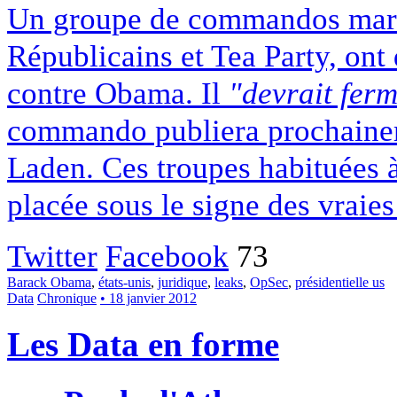
Un groupe de commandos marin
Républicains et Tea Party, ont
contre Obama. Il
"devrait fer
commando publiera prochainem
Laden. Ces troupes habituées à
placée sous le signe des vraies 
Twitter
Facebook
73
Barack Obama
,
états-unis
,
juridique
,
leaks
,
OpSec
,
présidentielle us
Data
Chronique
• 18 janvier 2012
Les Data en forme