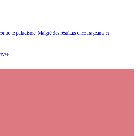
contre le paludisme. Malgré des résultats encourageants et
rivée