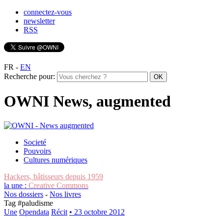
connectez-vous
newsletter
RSS
FR
-
EN
Recherche pour:
OWNI News, augmented
Societé
Pouvoirs
Cultures numériques
Hackers, bâtisseurs depuis 1959
la une :
Creative Commons
Nos dossiers
-
Nos livres
Tag #
paludisme
Une
Opendata
Récit
• 23 octobre 2012