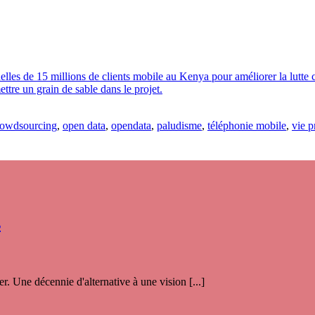
lles de 15 millions de clients mobile au Kenya pour améliorer la lutte 
ttre un grain de sable dans le projet.
rowdsourcing
,
open data
,
opendata
,
paludisme
,
téléphonie mobile
,
vie p
s
. Une décennie d'alternative à une vision [...]