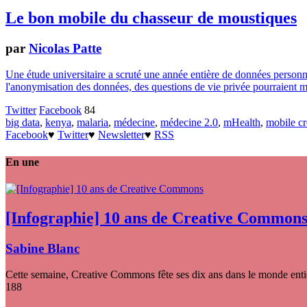
Le bon mobile du chasseur de moustiques
par
Nicolas Patte
Une étude universitaire a scruté une année entière de données personne
l'anonymisation des données, des questions de vie privée pourraient me
Twitter
Facebook
84
big data
,
kenya
,
malaria
,
médecine
,
médecine 2.0
,
mHealth
,
mobile c
Facebook
♥
Twitter
♥
Newsletter
♥
RSS
En une
[Infographie] 10 ans de Creative Common
Sabine Blanc
Cette semaine, Creative Commons fête ses dix ans dans le monde entier
188