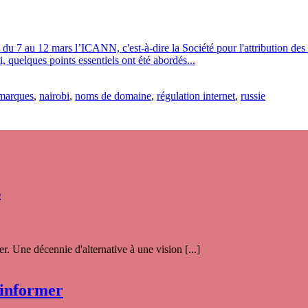
du 7 au 12 mars l’ICANN, c'est-à-dire la Société pour l'attribution des
, quelques points essentiels ont été abordés...
marques
,
nairobi
,
noms de domaine
,
régulation internet
,
russie
s
. Une décennie d'alternative à une vision [...]
 informer