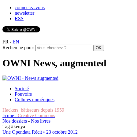
connectez-vous
newsletter
RSS
FR
-
EN
Recherche pour:
OWNI News, augmented
Societé
Pouvoirs
Cultures numériques
Hackers, bâtisseurs depuis 1959
la une :
Creative Commons
Nos dossiers
-
Nos livres
Tag #
kenya
Une
Opendata
Récit
• 23 octobre 2012