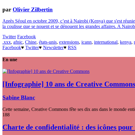
par
Olivier Zilbertin
Après Séoul en octobre 2009, c’est à Nairobi (Kenya) que s'est réunie 
la coulisse que se nouent et se dénouent les grandes affaires. A Nairobi
Twitter
Facebook
.xxx
,
afnic
,
Chine
,
états-unis
,
extensions
,
icann
,
international
,
kenya
,
Facebook
♥
Twitter
♥
Newsletter
♥
RSS
En une
[Infographie] 10 ans de Creative Common
Sabine Blanc
Cette semaine, Creative Commons fête ses dix ans dans le monde entier
188
Charte de confidentialité : des icônes pour