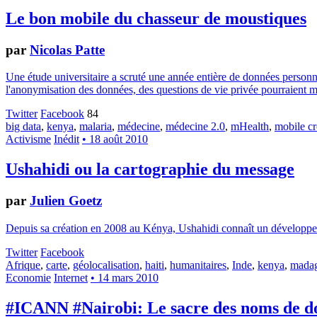
Le bon mobile du chasseur de moustiques
par
Nicolas Patte
Une étude universitaire a scruté une année entière de données personne
l'anonymisation des données, des questions de vie privée pourraient me
Twitter
Facebook
84
big data
,
kenya
,
malaria
,
médecine
,
médecine 2.0
,
mHealth
,
mobile c
Activisme
Inédit
• 18 août 2010
Ushahidi ou la cartographie du message
par
Julien Goetz
Depuis sa création en 2008 au Kénya, Ushahidi connaît un développemen
Twitter
Facebook
Afrique
,
carte
,
géolocalisation
,
haiti
,
humanitaires
,
Inde
,
kenya
,
madag
Economie
Internet
• 14 mars 2010
#ICANN #Nairobi: Le sacre des noms de 