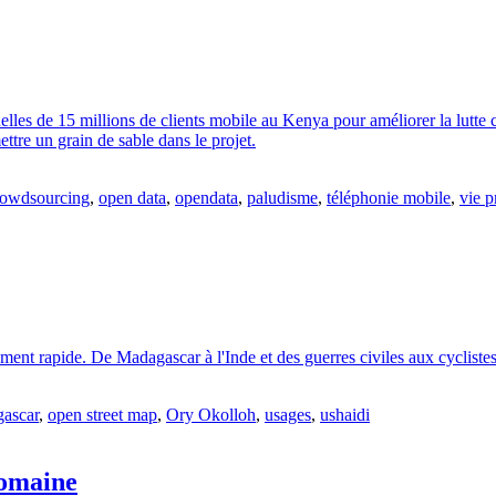
lles de 15 millions de clients mobile au Kenya pour améliorer la lutte 
ttre un grain de sable dans le projet.
rowdsourcing
,
open data
,
opendata
,
paludisme
,
téléphonie mobile
,
vie p
t rapide. De Madagascar à l'Inde et des guerres civiles aux cyclistes d
ascar
,
open street map
,
Ory Okolloh
,
usages
,
ushaidi
domaine