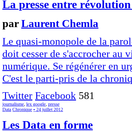
La presse entre révolution
par
Laurent Chemla
Le quasi-monopole de la parole
doit cesser de s'accrocher au 
numérique. Se régénérer en ur
C'est le parti-pris de la chro
Twitter
Facebook
581
journalisme
,
lex google
,
presse
Data
Chronique
• 24 juillet 2012
Les Data en forme