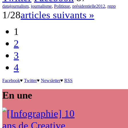
datajournalism
,
journalisme
,
Politique
,
présidentielle2012
,
rgpp
1/28
articles suivants »
1
2
3
4
Facebook
♥
Twitter
♥
Newsletter
♥
RSS
En une