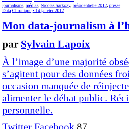
journalisme
,
médias
,
Nicolas Sarkozy
,
présidentielle 2012
,
presse
Data
Chronique
• 14 janvier 2012
Mon data-journalism à l’
par
Sylvain Lapoix
À l’image d’une majorité obséd
s’agitent pour des données fro
occasion manquée de réinjecter
alimenter le débat public. Réci
personnelle.
Twitter
Facebook
87