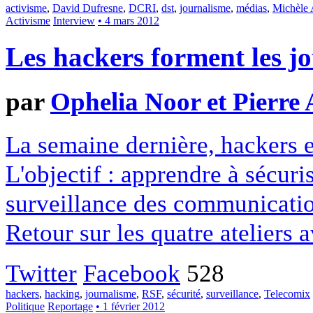
activisme
,
David Dufresne
,
DCRI
,
dst
,
journalisme
,
médias
,
Michèle 
Activisme
Interview
• 4 mars 2012
Les hackers forment les jo
par
Ophelia Noor et Pierre 
La semaine dernière, hackers e
L'objectif : apprendre à sécuri
surveillance des communication
Retour sur les quatre ateliers 
Twitter
Facebook
528
hackers
,
hacking
,
journalisme
,
RSF
,
sécurité
,
surveillance
,
Telecomix
Politique
Reportage
• 1 février 2012