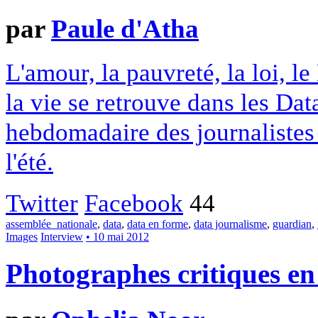
par
Paule d'Atha
L'amour, la pauvreté, la loi, l
la vie se retrouve dans les Dat
hebdomadaire des journalistes
l'été.
Twitter
Facebook
44
assemblée_nationale
,
data
,
data en forme
,
data journalisme
,
guardian
,
Images
Interview
• 10 mai 2012
Photographes critiques e