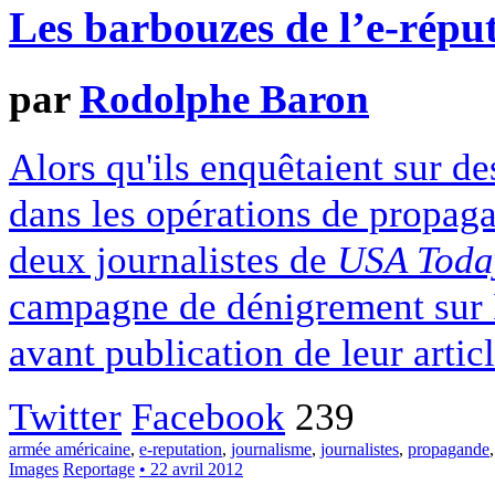
Les barbouzes de l’e-répu
par
Rodolphe Baron
Alors qu'ils enquêtaient sur de
dans les opérations de propag
deux journalistes de
USA Toda
campagne de dénigrement sur In
avant publication de leur articl
Twitter
Facebook
239
armée américaine
,
e-reputation
,
journalisme
,
journalistes
,
propagande
Images
Reportage
• 22 avril 2012