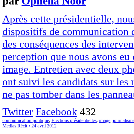
par
Ophelia Noor
Après cette présidentielle, no
dispositifs de communication d
des conséquences des intervent
perception que nous avons eu d
image. Entretien avec deux ph
ont suivi les candidats sur les 
ne pas tomber dans les panne
Twitter
Facebook
432
communication politique
,
Elections présidentielles
,
image
,
journalism
Medias
Récit
• 24 avril 2012