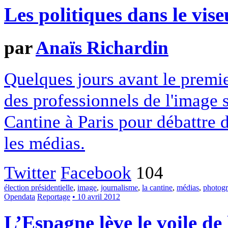
Les politiques dans le vise
par
Anaïs Richardin
Quelques jours avant le premier
des professionnels de l'image s
Cantine à Paris pour débattre d
les médias.
Twitter
Facebook
104
élection présidentielle
,
image
,
journalisme
,
la cantine
,
médias
,
photogr
Opendata
Reportage
• 10 avril 2012
L’Espagne lève le voile de