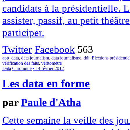
candidats à la présidentielle. 
assister, passif, au petit théâtr
participer.
Twitter
Facebook
563
app_data
,
data journalism
,
data journalisme
,
ddj
,
Elections présidentie
vérification des faits
,
véritomètre
Data
Chronique
• 14 février 2012
Les data en forme
par
Paule d'Atha
Cette semaine la veille des jo