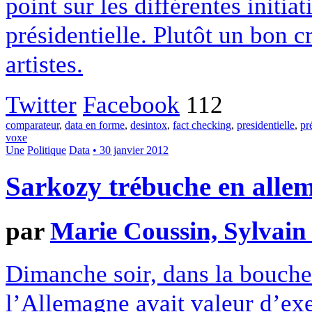
point sur les différentes initia
présidentielle. Plutôt un bon 
artistes.
Twitter
Facebook
112
comparateur
,
data en forme
,
desintox
,
fact checking
,
presidentielle
,
pr
voxe
Une
Politique
Data
• 30 janvier 2012
Sarkozy trébuche en alle
par
Marie Coussin, Sylvain 
Dimanche soir, dans la bouche
l’Allemagne avait valeur d’exe