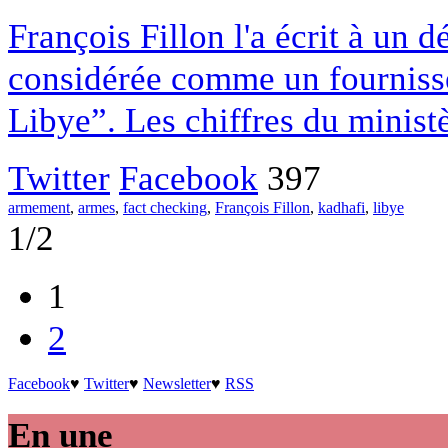
François Fillon l'a écrit à un 
considérée comme un fourniss
Libye”. Les chiffres du ministè
Twitter
Facebook
397
armement
,
armes
,
fact checking
,
François Fillon
,
kadhafi
,
libye
1/2
1
2
Facebook
♥
Twitter
♥
Newsletter
♥
RSS
En une