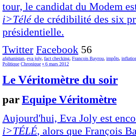
tour, le candidat du Modem es
i>Télé
de crédibilité des six p
présidentielle.
Twitter
Facebook
56
afghanistan
,
eva joly
,
fact checking
,
François Bayrou
,
impôts
,
inflatio
Politique
Chronique
• 6 mars 2012
Le Véritomètre du soir
par
Equipe Véritomètre
Aujourd'hui, Eva Joly est enco
i>TÉLÉ
, alors que François B