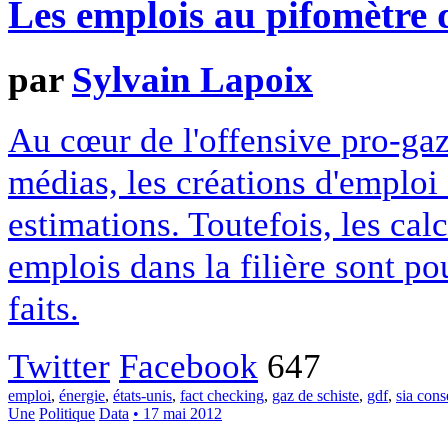
Les emplois au pifomètre d
par
Sylvain Lapoix
Au cœur de l'offensive pro-gaz
médias, les créations d'emploi
estimations. Toutefois, les ca
emplois dans la filière sont p
faits.
Twitter
Facebook
647
emploi
,
énergie
,
états-unis
,
fact checking
,
gaz de schiste
,
gdf
,
sia cons
Une
Politique
Data
• 17 mai 2012