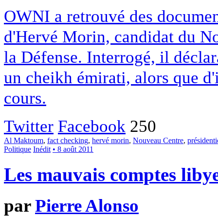
OWNI a retrouvé des documents
d'Hervé Morin, candidat du No
la Défense. Interrogé, il déclar
un cheikh émirati, alors que d'
cours.
Twitter
Facebook
250
Al Maktoum
,
fact checking
,
hervé morin
,
Nouveau Centre
,
présidenti
Politique
Inédit
• 8 août 2011
Les mauvais comptes libye
par
Pierre Alonso