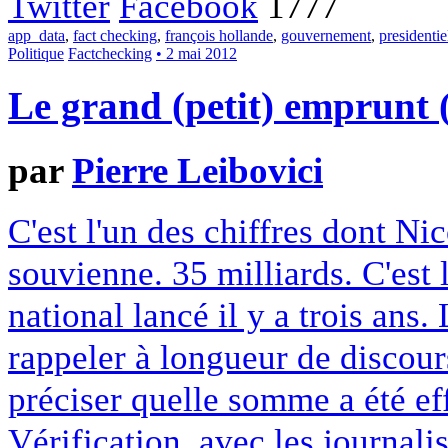
Twitter
Facebook
1777
app_data
,
fact checking
,
françois hollande
,
gouvernement
,
presidentie
Politique
Factchecking
• 2 mai 2012
Le grand (petit) emprunt (
par
Pierre Leibovici
C'est l'un des chiffres dont Ni
souvienne. 35 milliards. C'es
national lancé il y a trois ans.
rappeler à longueur de discour
préciser quelle somme a été ef
Vérification, avec les journali