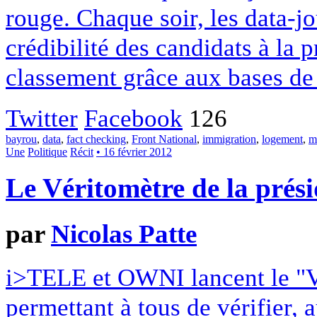
rouge. Chaque soir, les data-jo
crédibilité des candidats à la p
classement grâce aux bases de 
Twitter
Facebook
126
bayrou
,
data
,
fact checking
,
Front National
,
immigration
,
logement
,
m
Une
Politique
Récit
• 16 février 2012
Le Véritomètre de la prési
par
Nicolas Patte
i>TELE et OWNI lancent le "V
permettant à tous de vérifier, 