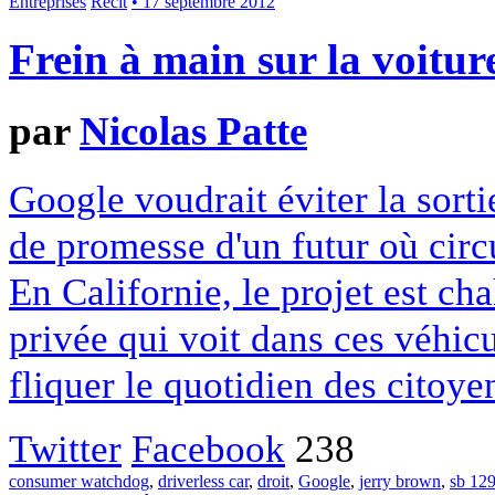
Entreprises
Récit
• 17 septembre 2012
Frein à main sur la voiture
par
Nicolas Patte
Google voudrait éviter la sorti
de promesse d'un futur où circ
En Californie, le projet est ch
privée qui voit dans ces véhicu
fliquer le quotidien des citoye
Twitter
Facebook
238
consumer watchdog
,
driverless car
,
droit
,
Google
,
jerry brown
,
sb 12