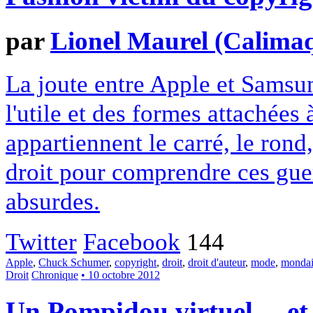
par
Lionel Maurel (Calima
La joute entre Apple et Samsun
l'utile et des formes attachées 
appartiennent le carré, le rond
droit pour comprendre ces gue
absurdes.
Twitter
Facebook
144
Apple
,
Chuck Schumer
,
copyright
,
droit
,
droit d'auteur
,
mode
,
monda
Droit
Chronique
• 10 octobre 2012
Un Pompidou virtuel… et 