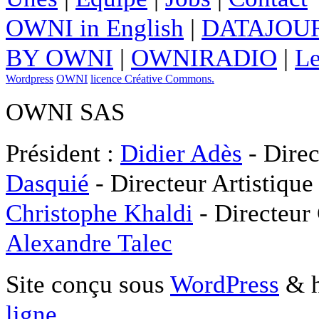
OWNI in English
|
DATAJOUR
BY OWNI
|
OWNIRADIO
|
Le
Wordpress
OWNI
licence Créative Commons.
OWNI SAS
Président :
Didier Adès
- Direc
Dasquié
- Directeur Artistique
Christophe Khaldi
- Directeur
Alexandre Talec
Site conçu sous
WordPress
& h
ligne