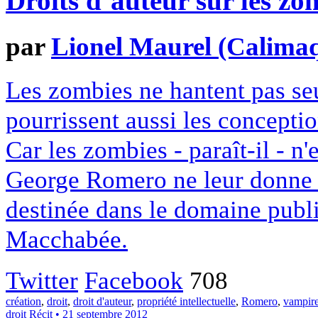
Droits d’auteur sur les zo
par
Lionel Maurel (Calima
Les zombies ne hantent pas seu
pourrissent aussi les conceptio
Car les zombies - paraît-il - n'
George Romero ne leur donne vi
destinée dans le domaine publi
Macchabée.
Twitter
Facebook
708
création
,
droit
,
droit d'auteur
,
propriété intellectuelle
,
Romero
,
vampir
droit
Récit
• 21 septembre 2012