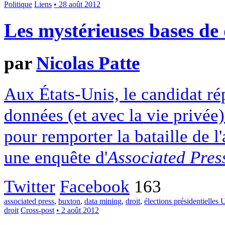
Politique
Liens
• 28 août 2012
Les mystérieuses bases d
par
Nicolas Patte
Aux États-Unis, le candidat ré
données (et avec la vie privée)
pour remporter la bataille de 
une enquête d'
Associated Pres
Twitter
Facebook
163
associated press
,
buxton
,
data mining
,
droit
,
élections présidentielles 
droit
Cross-post
• 2 août 2012