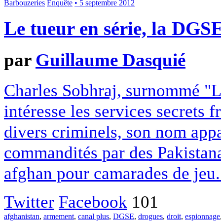
Barbouzeries
Enquête
• 5 septembre 2012
Le tueur en série, la DGSE
par
Guillaume Dasquié
Charles Sobhraj, surnommé "Le 
intéresse les services secrets 
divers criminels, son nom appa
commandités par des Pakistana
afghan pour camarades de jeu. 
Twitter
Facebook
101
afghanistan
,
armement
,
canal plus
,
DGSE
,
drogues
,
droit
,
espionnage