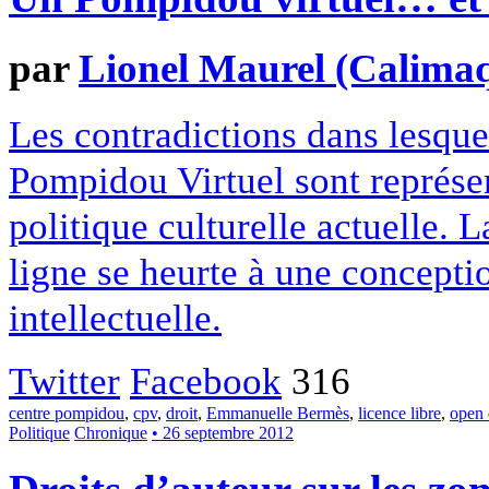
par
Lionel Maurel (Calima
Les contradictions dans lesque
Pompidou Virtuel sont représen
politique culturelle actuelle. L
ligne se heurte à une conceptio
intellectuelle.
Twitter
Facebook
316
centre pompidou
,
cpv
,
droit
,
Emmanuelle Bermès
,
licence libre
,
open 
Politique
Chronique
• 26 septembre 2012