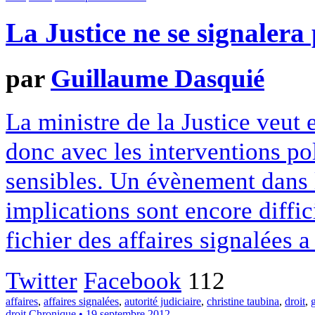
La Justice ne se signalera 
par
Guillaume Dasquié
La ministre de la Justice veut e
donc avec les interventions pol
sensibles. Un évènement dans l
implications sont encore diffi
fichier des affaires signalées 
Twitter
Facebook
112
affaires
,
affaires signalées
,
autorité judiciaire
,
christine taubina
,
droit
,
droit
Chronique
• 19 septembre 2012