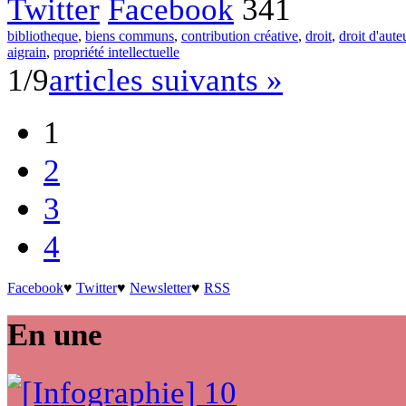
Twitter
Facebook
341
bibliotheque
,
biens communs
,
contribution créative
,
droit
,
droit d'aute
aigrain
,
propriété intellectuelle
1/9
articles suivants »
1
2
3
4
Facebook
♥
Twitter
♥
Newsletter
♥
RSS
En une