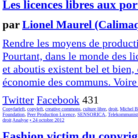
Les licences libres aux por
par
Lionel Maurel (Calima
Rendre les moyens de productio
Pourtant, dans le monde des li
et aboutis existent bel et bien
économie des communs. Voire d
Twitter
Facebook
431
Copyfarleft
,
copyleft
,
creative commons
,
culture libre
,
droit
,
Michel 
Foundation
,
Peer Production Licence
,
SENSORICA
,
Telekommunist
droit
Analyse
• 24 octobre 2012
Fashion victim du copyrig