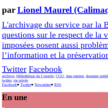
par
Lionel Maurel (Calima
L'archivage du service par la
questions sur le respect de la 
imposées posent aussi problème
l’information et la préservati
Twitter
Facebook
archives
,
bibliothèque du Congrès
,
CGU
,
data mining
,
domaine publi
twitter
,
vie privée
Facebook
♥
Twitter
♥
Newsletter
♥
RSS
En une