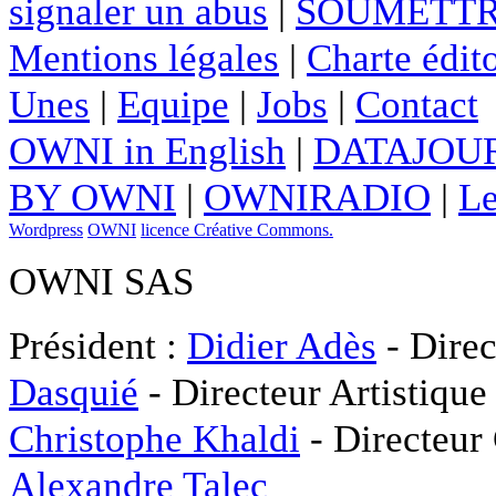
signaler un abus
|
SOUMETTR
Mentions légales
|
Charte édito
Unes
|
Equipe
|
Jobs
|
Contact
OWNI in English
|
DATAJOUR
BY OWNI
|
OWNIRADIO
|
Le
Wordpress
OWNI
licence Créative Commons.
OWNI SAS
Président :
Didier Adès
- Direc
Dasquié
- Directeur Artistique
Christophe Khaldi
- Directeur
Alexandre Talec