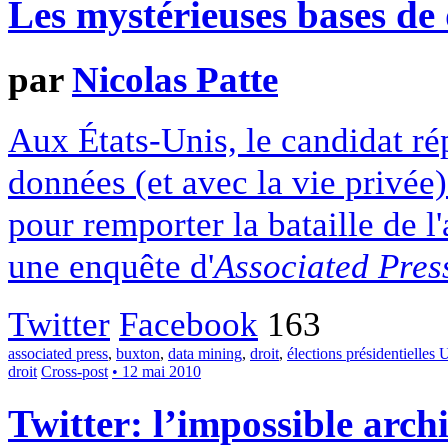
Les mystérieuses bases d
par
Nicolas Patte
Aux États-Unis, le candidat ré
données (et avec la vie privée)
pour remporter la bataille de 
une enquête d'
Associated Pres
Twitter
Facebook
163
associated press
,
buxton
,
data mining
,
droit
,
élections présidentielles 
droit
Cross-post
• 12 mai 2010
Twitter: l’impossible arch