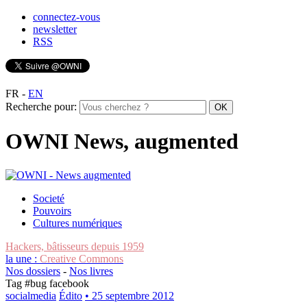
connectez-vous
newsletter
RSS
FR
-
EN
Recherche pour:
OWNI News, augmented
Societé
Pouvoirs
Cultures numériques
Hackers, bâtisseurs depuis 1959
la une :
Creative Commons
Nos dossiers
-
Nos livres
Tag #
bug facebook
socialmedia
Édito
• 25 septembre 2012