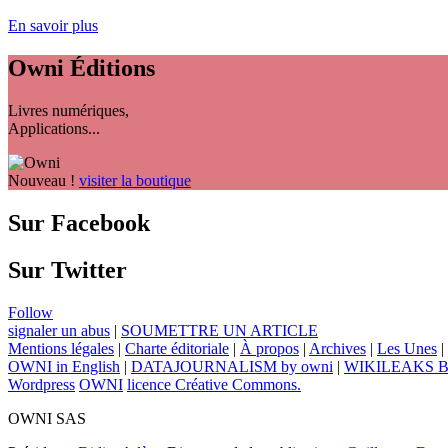
En savoir plus
Owni
Éditions
Livres numériques,
Applications...
Nouveau !
visiter la boutique
Sur Facebook
Sur Twitter
Follow
signaler un abus
|
SOUMETTRE UN ARTICLE
Mentions légales
|
Charte éditoriale
|
À propos
|
Archives
|
Les Unes
|
OWNI in English
|
DATAJOURNALISM by owni
|
WIKILEAKS 
Wordpress
OWNI
licence Créative Commons.
OWNI SAS