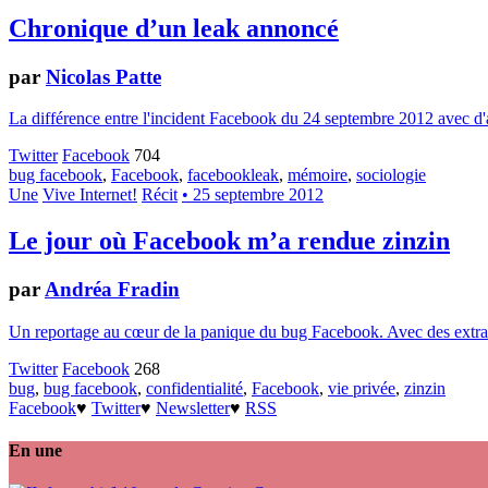
Chronique d’un leak annoncé
par
Nicolas Patte
La différence entre l'incident Facebook du 24 septembre 2012 avec d'aut
Twitter
Facebook
704
bug facebook
,
Facebook
,
facebookleak
,
mémoire
,
sociologie
Une
Vive Internet!
Récit
• 25 septembre 2012
Le jour où Facebook m’a rendue zinzin
par
Andréa Fradin
Un reportage au cœur de la panique du bug Facebook. Avec des extrate
Twitter
Facebook
268
bug
,
bug facebook
,
confidentialité
,
Facebook
,
vie privée
,
zinzin
Facebook
♥
Twitter
♥
Newsletter
♥
RSS
En une