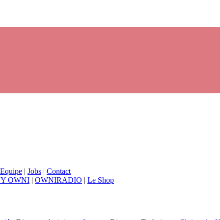
Equipe
|
Jobs
|
Contact
BY OWNI
|
OWNIRADIO
|
Le Shop